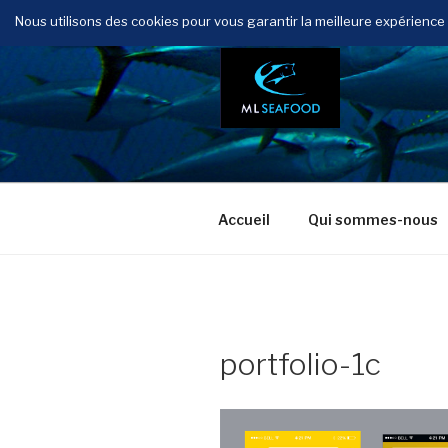
Aller
Nous utilisons des cookies pour vous garantir la meilleure expérience s
au
contenu
principal
Accueil
Qui sommes-nous
portfolio-1c