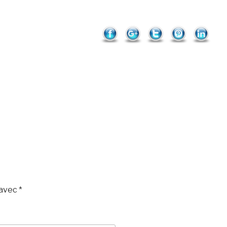
1c">
Save
 avec
*