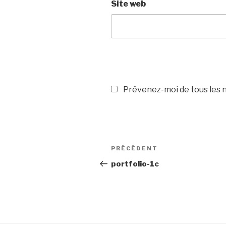
Site web
Prévenez-moi de tous les n
Navigation
PRÉCÉDENT
Article
de
précédent
portfolio-1c
l’article