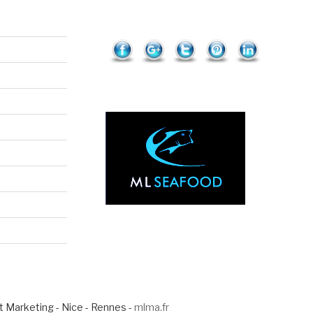
m/portfolio
-1c">
Save
Marketing - Nice - Rennes -
mlma.fr