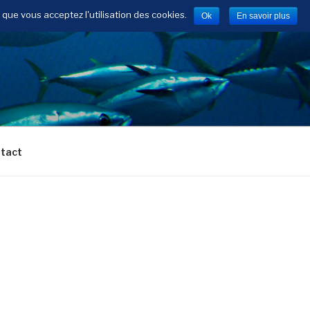
 que vous acceptez l'utilisation des cookies.
Ok
En savoir plus
tact
http://www.ml-
seafood.com/portfolio-