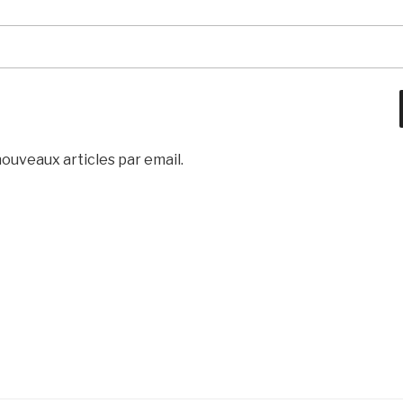
ouveaux articles par email.
http://www.
ml-
seafood.co